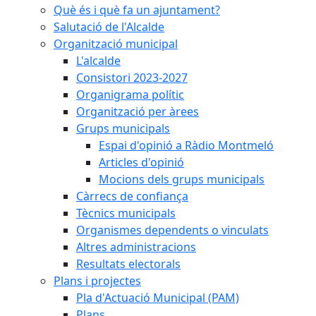
Què és i què fa un ajuntament?
Salutació de l'Alcalde
Organització municipal
L'alcalde
Consistori 2023-2027
Organigrama polític
Organització per àrees
Grups municipals
Espai d'opinió a Ràdio Montmeló
Articles d'opinió
Mocions dels grups municipals
Càrrecs de confiança
Tècnics municipals
Organismes dependents o vinculats
Altres administracions
Resultats electorals
Plans i projectes
Pla d'Actuació Municipal (PAM)
Plans