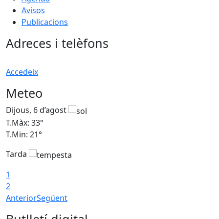
Avisos
Publicacions
Adreces i telèfons
Accedeix
Meteo
Dijous, 6 d’agost
D
T.Màx: 33°
T
T.Min: 21°
T
Tarda
T
1
2
Anterior
Següent
Butlletí digital