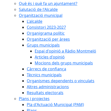
Què és i què fa un ajuntament?
Salutació de l'Alcalde
Organització municipal
L'alcalde
Consistori 2023-2027
Organigrama polític
Organització per àrees
Grups municipals
Espai d'opinió a Ràdio Montmeló
Articles d'opinió
Mocions dels grups municipals
Càrrecs de confiança
Tècnics municipals
Organismes dependents o vinculats
Altres administracions
Resultats electorals
Plans i projectes
Pla d'Actuació Municipal (PAM)
Plans