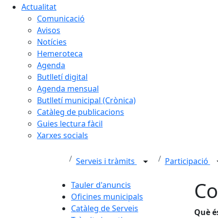
Actualitat
Comunicació
Avisos
Notícies
Hemeroteca
Agenda
Butlletí digital
Agenda mensual
Butlletí municipal (Crònica)
Catàleg de publicacions
Guies lectura fàcil
Xarxes socials
Serveis i tràmits
Participació
Co
Tauler d'anuncis
Oficines municipals
Catàleg de Serveis
Què é