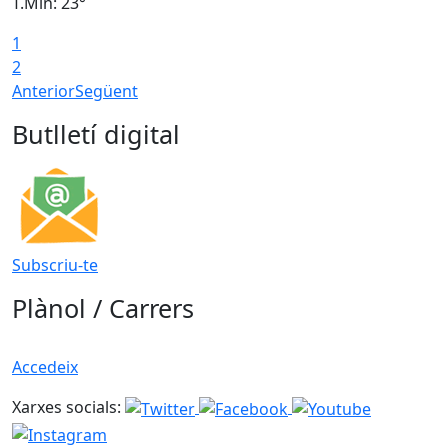
T.Min: 23°
T
1
2
Anterior
Següent
Butlletí digital
Subscriu-te
Plànol / Carrers
Accedeix
Xarxes socials: