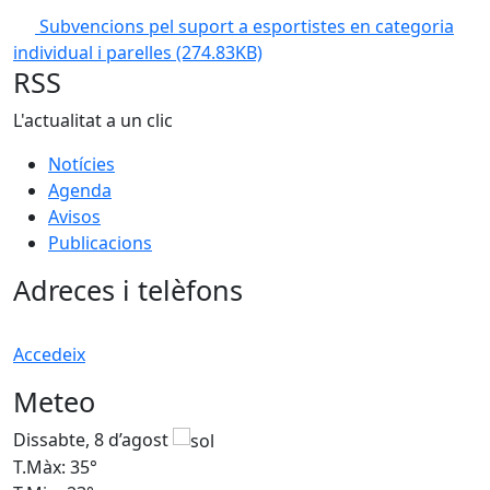
Subvencions pel suport a esportistes en categoria
individual i parelles
(274.83KB)
RSS
L'actualitat a un clic
Notícies
Agenda
Avisos
Publicacions
Adreces i telèfons
Accedeix
Meteo
Dissabte, 8 d’agost
D
T.Màx: 35°
T