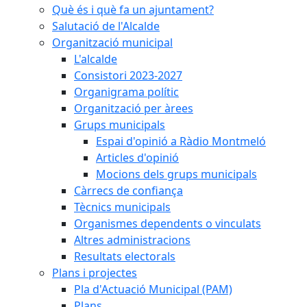
Què és i què fa un ajuntament?
Salutació de l'Alcalde
Organització municipal
L'alcalde
Consistori 2023-2027
Organigrama polític
Organització per àrees
Grups municipals
Espai d'opinió a Ràdio Montmeló
Articles d'opinió
Mocions dels grups municipals
Càrrecs de confiança
Tècnics municipals
Organismes dependents o vinculats
Altres administracions
Resultats electorals
Plans i projectes
Pla d'Actuació Municipal (PAM)
Plans