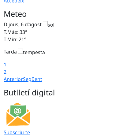
Accedeix
Meteo
Dijous, 6 d’agost
D
T.Màx: 33°
T
T.Min: 21°
T
Tarda
T
1
2
Anterior
Següent
Butlletí digital
Subscriu-te