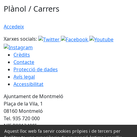
Plànol / Carrers
Accedeix
Xarxes socials:
Crèdits
Contacte
Protecció de dades
Avís legal
Accessibilitat
Ajuntament de Montmeló
Plaça de la Vila, 1
08160 Montmeló
Tel. 935 720 000
NIF P0813400I
Aquest lloc web fa servir cookies pròpies i de tercers per