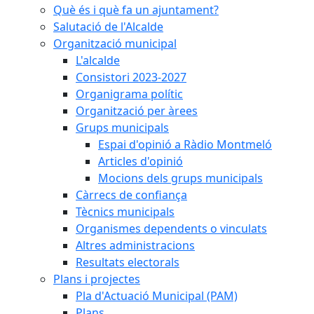
Què és i què fa un ajuntament?
Salutació de l'Alcalde
Organització municipal
L'alcalde
Consistori 2023-2027
Organigrama polític
Organització per àrees
Grups municipals
Espai d'opinió a Ràdio Montmeló
Articles d'opinió
Mocions dels grups municipals
Càrrecs de confiança
Tècnics municipals
Organismes dependents o vinculats
Altres administracions
Resultats electorals
Plans i projectes
Pla d'Actuació Municipal (PAM)
Plans