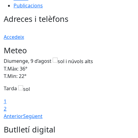
Publicacions
Adreces i telèfons
Accedeix
Meteo
Diumenge, 9 d’agost
D
T.Màx: 36°
T
T.Min: 22°
T
Tarda
T
1
2
Anterior
Següent
Butlletí digital