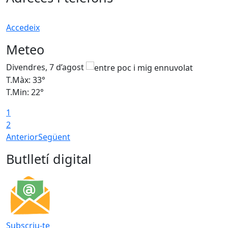
Accedeix
Meteo
Divendres, 7 d’agost
D
T.Màx: 33°
T
T.Min: 22°
T
1
2
Anterior
Següent
Butlletí digital
Subscriu-te