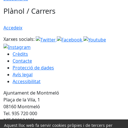
Plànol / Carrers
Accedeix
Xarxes socials:
Crèdits
Contacte
Protecció de dades
Avís legal
Accessibilitat
Ajuntament de Montmeló
Plaça de la Vila, 1
08160 Montmeló
Tel. 935 720 000
NIF P0813400I
Aquest lloc web fa servir cookies pròpies i de tercers per