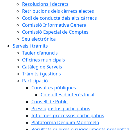
Resolucions i decrets
Retribucions dels càrrecs electes
Codi de conducta dels alts càrrecs
Comissió Informativa General
Comissió Especial de Comptes
Seu electrònica
Serveis i tràmits
Tauler d'anuncis
Oficines municipals
Catàleg de Serveis
Tràmits i gestions
Participació
Consultes públiques
Consultes d'interès local
Consell de Poble
Pressupostos participatius
Informes processos participatius
Plataforma Decidim Montmeló
Resultats queixes o suggeriments presentad