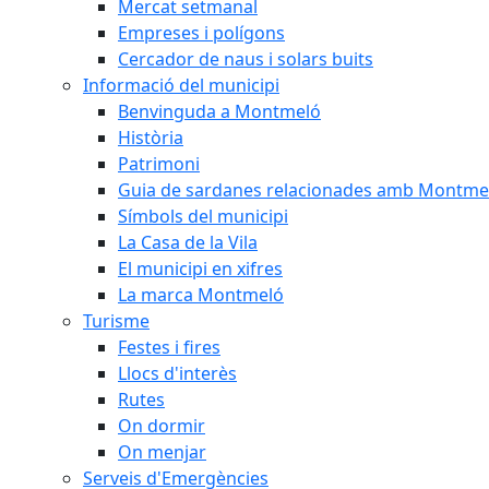
Mercat setmanal
Empreses i polígons
Cercador de naus i solars buits
Informació del municipi
Benvinguda a Montmeló
Història
Patrimoni
Guia de sardanes relacionades amb Montme
Símbols del municipi
La Casa de la Vila
El municipi en xifres
La marca Montmeló
Turisme
Festes i fires
Llocs d'interès
Rutes
On dormir
On menjar
Serveis d'Emergències