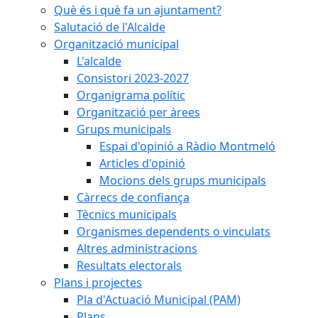
Què és i què fa un ajuntament?
Salutació de l'Alcalde
Organització municipal
L'alcalde
Consistori 2023-2027
Organigrama polític
Organització per àrees
Grups municipals
Espai d'opinió a Ràdio Montmeló
Articles d'opinió
Mocions dels grups municipals
Càrrecs de confiança
Tècnics municipals
Organismes dependents o vinculats
Altres administracions
Resultats electorals
Plans i projectes
Pla d'Actuació Municipal (PAM)
Plans