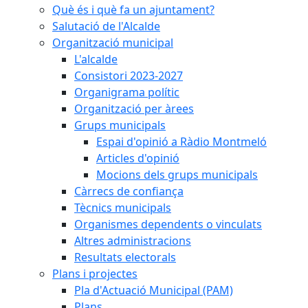
Què és i què fa un ajuntament?
Salutació de l'Alcalde
Organització municipal
L'alcalde
Consistori 2023-2027
Organigrama polític
Organització per àrees
Grups municipals
Espai d'opinió a Ràdio Montmeló
Articles d'opinió
Mocions dels grups municipals
Càrrecs de confiança
Tècnics municipals
Organismes dependents o vinculats
Altres administracions
Resultats electorals
Plans i projectes
Pla d'Actuació Municipal (PAM)
Plans