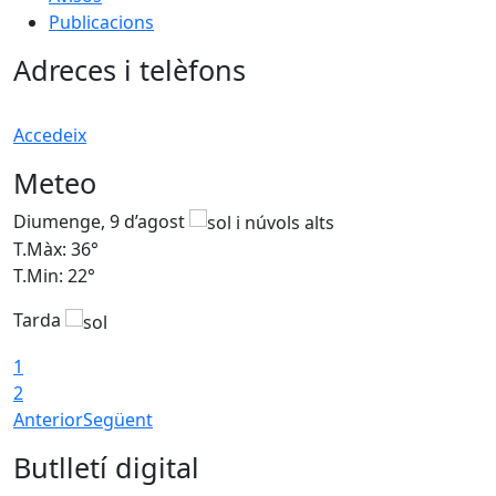
Publicacions
Adreces i telèfons
Accedeix
Meteo
Diumenge, 9 d’agost
D
T.Màx: 36°
T
T.Min: 22°
T
Tarda
T
1
2
Anterior
Següent
Butlletí digital