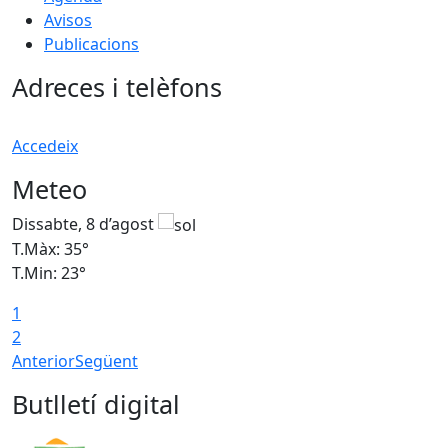
Avisos
Publicacions
Adreces i telèfons
Accedeix
Meteo
Dissabte, 8 d’agost
D
T.Màx: 35°
T
T.Min: 23°
T
1
2
Anterior
Següent
Butlletí digital