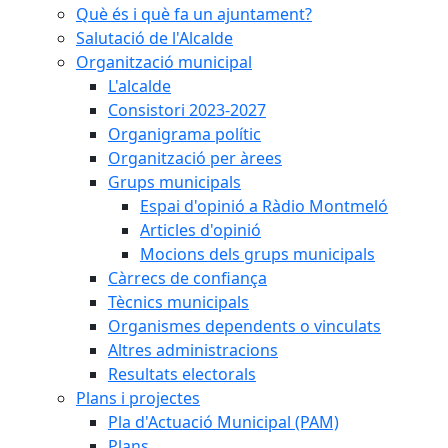
Què és i què fa un ajuntament?
Salutació de l'Alcalde
Organització municipal
L'alcalde
Consistori 2023-2027
Organigrama polític
Organització per àrees
Grups municipals
Espai d'opinió a Ràdio Montmeló
Articles d'opinió
Mocions dels grups municipals
Càrrecs de confiança
Tècnics municipals
Organismes dependents o vinculats
Altres administracions
Resultats electorals
Plans i projectes
Pla d'Actuació Municipal (PAM)
Plans