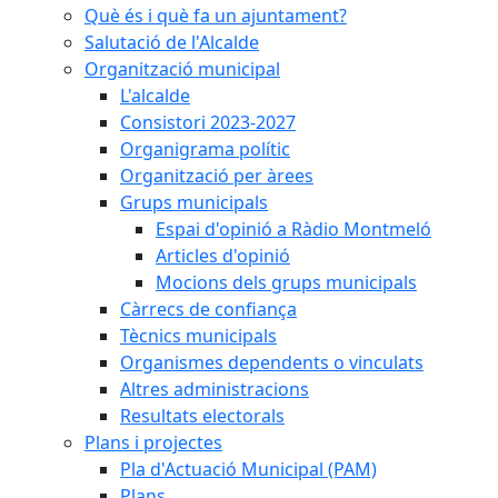
Què és i què fa un ajuntament?
Salutació de l'Alcalde
Organització municipal
L'alcalde
Consistori 2023-2027
Organigrama polític
Organització per àrees
Grups municipals
Espai d'opinió a Ràdio Montmeló
Articles d'opinió
Mocions dels grups municipals
Càrrecs de confiança
Tècnics municipals
Organismes dependents o vinculats
Altres administracions
Resultats electorals
Plans i projectes
Pla d'Actuació Municipal (PAM)
Plans