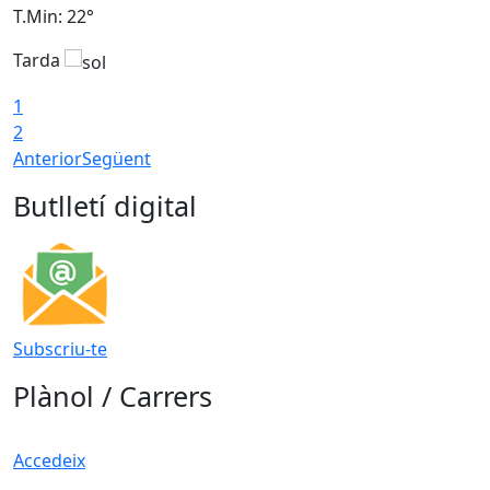
T.Min: 22°
T
Tarda
T
1
2
Anterior
Següent
Butlletí digital
Subscriu-te
Plànol / Carrers
Accedeix