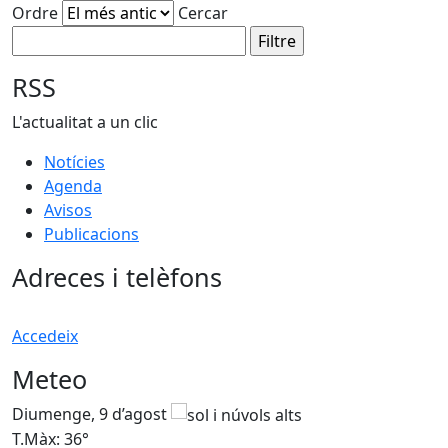
Ordre
Cercar
RSS
L'actualitat a un clic
Notícies
Agenda
Avisos
Publicacions
Adreces i telèfons
Accedeix
Meteo
Diumenge, 9 d’agost
D
T.Màx: 36°
T