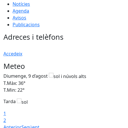
Notícies
Agenda
Avisos
Publicacions
Adreces i telèfons
Accedeix
Meteo
Diumenge, 9 d’agost
D
T.Màx: 36°
T
T.Min: 22°
T
Tarda
T
1
2
Anterior
Següent