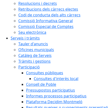
Resolucions i decrets
Retribucions dels càrrecs electes
Codi de conducta dels alts càrrecs
Comissió Informativa General
Comissió Especial de Comptes
Seu electrònica
Serveis i tràmits
Tauler d'anuncis
Oficines municipals
Catàleg de Serveis
Tràmits i gestions
Participació
Consultes públiques
Consultes d'interès local
Consell de Poble
Pressupostos participatius
Informes processos participatius
Plataforma Decidim Montmeló
Resultats queixes o suggeriments presentad