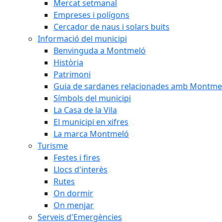
Mercat setmanal
Empreses i polígons
Cercador de naus i solars buits
Informació del municipi
Benvinguda a Montmeló
Història
Patrimoni
Guia de sardanes relacionades amb Montme
Símbols del municipi
La Casa de la Vila
El municipi en xifres
La marca Montmeló
Turisme
Festes i fires
Llocs d'interès
Rutes
On dormir
On menjar
Serveis d'Emergències