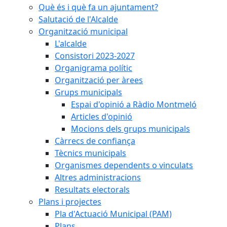
Què és i què fa un ajuntament?
Salutació de l'Alcalde
Organització municipal
L'alcalde
Consistori 2023-2027
Organigrama polític
Organització per àrees
Grups municipals
Espai d'opinió a Ràdio Montmeló
Articles d'opinió
Mocions dels grups municipals
Càrrecs de confiança
Tècnics municipals
Organismes dependents o vinculats
Altres administracions
Resultats electorals
Plans i projectes
Pla d'Actuació Municipal (PAM)
Plans