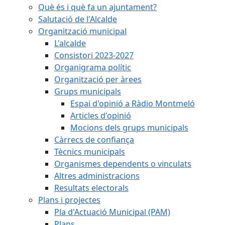
Què és i què fa un ajuntament?
Salutació de l'Alcalde
Organització municipal
L'alcalde
Consistori 2023-2027
Organigrama polític
Organització per àrees
Grups municipals
Espai d'opinió a Ràdio Montmeló
Articles d'opinió
Mocions dels grups municipals
Càrrecs de confiança
Tècnics municipals
Organismes dependents o vinculats
Altres administracions
Resultats electorals
Plans i projectes
Pla d'Actuació Municipal (PAM)
Plans