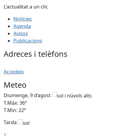
L'actualitat a un clic
Notícies
Agenda
Avisos
Publicacions
Adreces i telèfons
Accedeix
Meteo
Diumenge, 9 d’agost
D
T.Màx: 36°
T
T.Min: 22°
T
Tarda
T
1