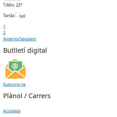
T.Min: 22°
T
Tarda
T
1
2
Anterior
Següent
Butlletí digital
Subscriu-te
Plànol / Carrers
Accedeix