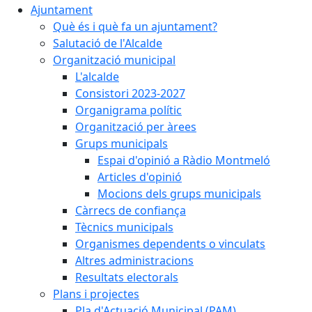
Ajuntament
Què és i què fa un ajuntament?
Salutació de l'Alcalde
Organització municipal
L'alcalde
Consistori 2023-2027
Organigrama polític
Organització per àrees
Grups municipals
Espai d'opinió a Ràdio Montmeló
Articles d'opinió
Mocions dels grups municipals
Càrrecs de confiança
Tècnics municipals
Organismes dependents o vinculats
Altres administracions
Resultats electorals
Plans i projectes
Pla d'Actuació Municipal (PAM)