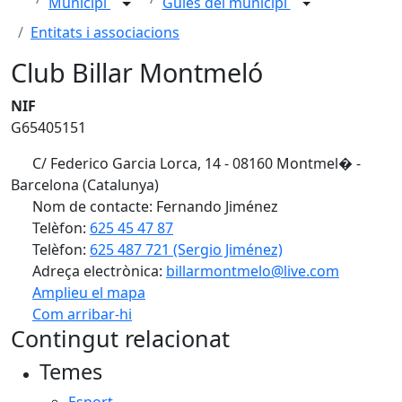
Municipi
Guies del municipi
Entitats i associacions
Club Billar Montmeló
NIF
G65405151
C/ Federico Garcia Lorca, 14 - 08160 Montmel� -
Barcelona (Catalunya)
Nom de contacte: Fernando Jiménez
Telèfon:
625 45 47 87
Telèfon:
625 487 721 (Sergio Jiménez)
Adreça electrònica:
billarmontmelo@live.com
Amplieu el mapa
Com arribar-hi
Leaflet
| ©
OpenStreetMap
contributors
Contingut relacionat
+
Temes
−
Esport