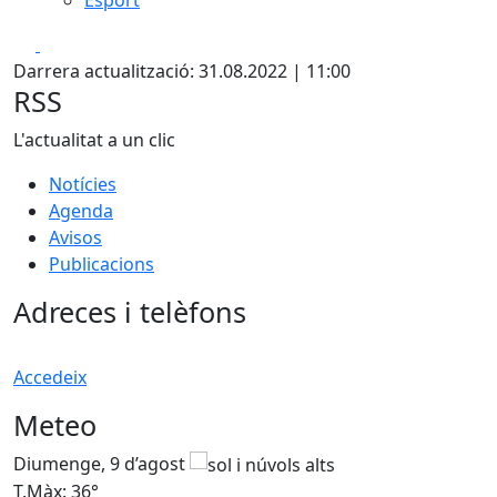
Facebook
X
Darrera actualització: 31.08.2022 | 11:00
RSS
L'actualitat a un clic
Notícies
Agenda
Avisos
Publicacions
Adreces i telèfons
Accedeix
Meteo
Diumenge, 9 d’agost
D
T.Màx: 36°
T