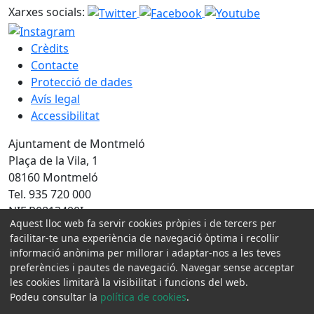
Xarxes socials:
Crèdits
Contacte
Protecció de dades
Avís legal
Accessibilitat
Ajuntament de Montmeló
Plaça de la Vila, 1
08160 Montmeló
Tel. 935 720 000
NIF P0813400I
Aquest lloc web fa servir cookies pròpies i de tercers per
Amb la col·laboració de:
facilitar-te una experiència de navegació òptima i recollir
informació anònima per millorar i adaptar-nos a les teves
preferències i pautes de navegació. Navegar sense acceptar
les cookies limitarà la visibilitat i funcions del web.
Podeu consultar la
política de cookies
.