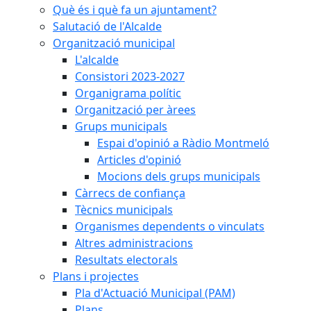
Què és i què fa un ajuntament?
Salutació de l'Alcalde
Organització municipal
L'alcalde
Consistori 2023-2027
Organigrama polític
Organització per àrees
Grups municipals
Espai d'opinió a Ràdio Montmeló
Articles d'opinió
Mocions dels grups municipals
Càrrecs de confiança
Tècnics municipals
Organismes dependents o vinculats
Altres administracions
Resultats electorals
Plans i projectes
Pla d'Actuació Municipal (PAM)
Plans