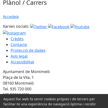
Plànol / Carrers
Accedeix
Xarxes socials:
Crèdits
Contacte
Protecció de dades
Avís legal
Accessibilitat
Ajuntament de Montmeló
Plaça de la Vila, 1
08160 Montmeló
Tel. 935 720 000
NIF P0813400I
Aquest lloc web fa servir cookies pròpies i de tercers per
facilitar-te una experiència de navegació òptima i recollir
Amb la col·laboració de: