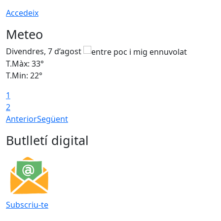
Accedeix
Meteo
Divendres, 7 d’agost
D
T.Màx: 33°
T
T.Min: 22°
T
1
2
Anterior
Següent
Butlletí digital
Subscriu-te