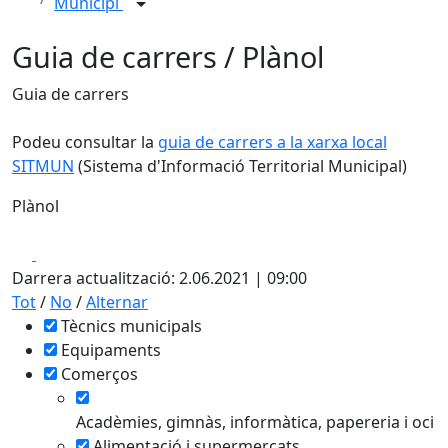
Municipi
Guia de carrers / Plànol
Guia de carrers
Podeu consultar la
guia de carrers a la xarxa local
SITMUN
(Sistema d'Informació Territorial Municipal)
Plànol
Leaflet
| ©
OpenStreetMap
contributors
Facebook
X
+
Darrera actualització: 2.06.2021 | 09:00
−
Tot
/
No
/
Alternar
Tècnics municipals
Equipaments
Comerços
Acadèmies, gimnàs, informàtica, papereria i oci
Alimentació i supermercats