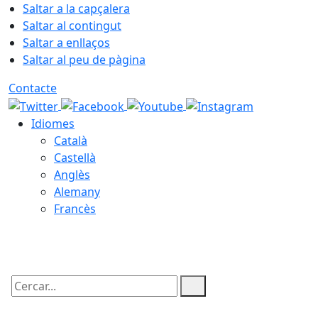
Saltar a la capçalera
Saltar al contingut
Saltar a enllaços
Saltar al peu de pàgina
Contacte
Idiomes
Català
Castellà
Anglès
Alemany
Francès
07.08.2026 | 14:19
Cercar: