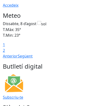
Accedeix
Meteo
Dissabte, 8 d’agost
D
T.Màx: 35°
T
T.Min: 23°
T
1
2
Anterior
Següent
Butlletí digital
Subscriu-te