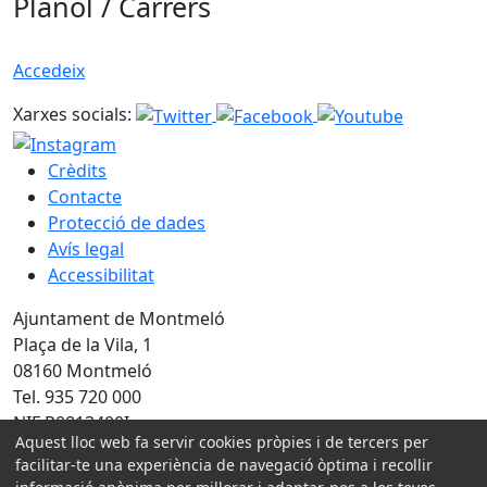
Plànol / Carrers
Accedeix
Xarxes socials:
Crèdits
Contacte
Protecció de dades
Avís legal
Accessibilitat
Ajuntament de Montmeló
Plaça de la Vila, 1
08160 Montmeló
Tel. 935 720 000
NIF P0813400I
Aquest lloc web fa servir cookies pròpies i de tercers per
facilitar-te una experiència de navegació òptima i recollir
Amb la col·laboració de: