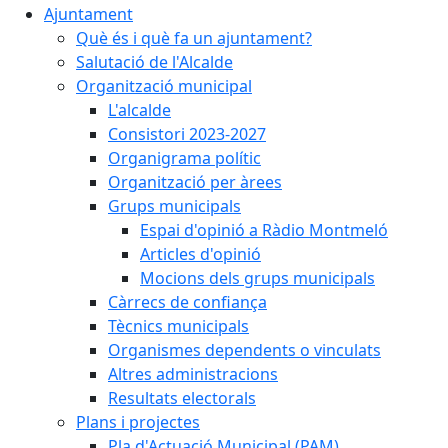
Ajuntament
Què és i què fa un ajuntament?
Salutació de l'Alcalde
Organització municipal
L'alcalde
Consistori 2023-2027
Organigrama polític
Organització per àrees
Grups municipals
Espai d'opinió a Ràdio Montmeló
Articles d'opinió
Mocions dels grups municipals
Càrrecs de confiança
Tècnics municipals
Organismes dependents o vinculats
Altres administracions
Resultats electorals
Plans i projectes
Pla d'Actuació Municipal (PAM)