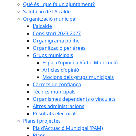
Què és i què fa un ajuntament?
Salutació de l'Alcalde
Organització municipal
L'alcalde
Consistori 2023-2027
Organigrama polític
Organització per àrees
Grups municipals
Espai d'opinió a Ràdio Montmeló
Articles d'opinió
Mocions dels grups municipals
Càrrecs de confiança
Tècnics municipals
Organismes dependents o vinculats
Altres administracions
Resultats electorals
Plans i projectes
Pla d'Actuació Municipal (PAM)
Plans