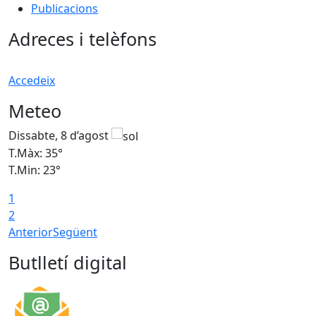
Publicacions
Adreces i telèfons
Accedeix
Meteo
Dissabte, 8 d’agost
D
T.Màx: 35°
T
T.Min: 23°
T
1
2
Anterior
Següent
Butlletí digital