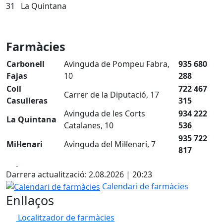
31 La Quintana
Farmàcies
Carbonell
Avinguda de Pompeu Fabra,
935 680
Fajas
10
288
Coll
722 467
Carrer de la
Diputació, 17
Casulleras
315
Avinguda de les Corts
934 222
La Quintana
Catalanes, 10
536
935 722
Mil·lenari
Avinguda del Mil·lenari, 7
817
Facebook
X
Darrera actualització: 2.08.2026 | 20:23
Calendari de farmàcies
Calendari de farmàcies
Enllaços
Localitzador de farmàcies