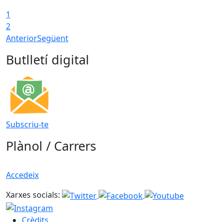
1
2
Anterior
Següent
Butlletí digital
Subscriu-te
Plànol / Carrers
Accedeix
Xarxes socials:
Crèdits