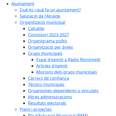
Ajuntament
Què és i què fa un ajuntament?
Salutació de l'Alcalde
Organització municipal
L'alcalde
Consistori 2023-2027
Organigrama polític
Organització per àrees
Grups municipals
Espai d'opinió a Ràdio Montmeló
Articles d'opinió
Mocions dels grups municipals
Càrrecs de confiança
Tècnics municipals
Organismes dependents o vinculats
Altres administracions
Resultats electorals
Plans i projectes
Pla d'Actuació Municipal (PAM)