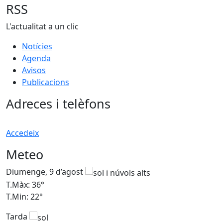
RSS
L'actualitat a un clic
Notícies
Agenda
Avisos
Publicacions
Adreces i telèfons
Accedeix
Meteo
Diumenge, 9 d’agost
D
T.Màx: 36°
T
T.Min: 22°
T
Tarda
T