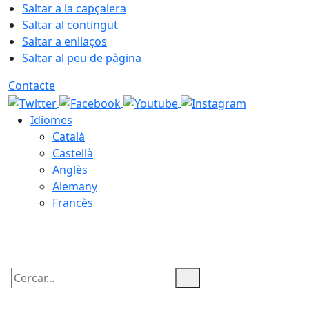
Saltar a la capçalera
Saltar al contingut
Saltar a enllaços
Saltar al peu de pàgina
Contacte
Idiomes
Català
Castellà
Anglès
Alemany
Francès
09.08.2026 | 02:44
Cercar: