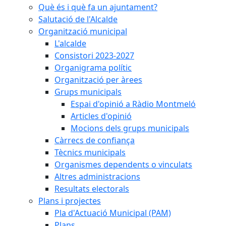
Què és i què fa un ajuntament?
Salutació de l'Alcalde
Organització municipal
L'alcalde
Consistori 2023-2027
Organigrama polític
Organització per àrees
Grups municipals
Espai d'opinió a Ràdio Montmeló
Articles d'opinió
Mocions dels grups municipals
Càrrecs de confiança
Tècnics municipals
Organismes dependents o vinculats
Altres administracions
Resultats electorals
Plans i projectes
Pla d'Actuació Municipal (PAM)
Plans