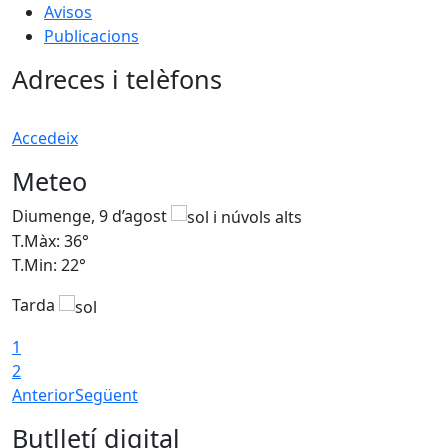
Avisos
Publicacions
Adreces i telèfons
Accedeix
Meteo
Diumenge, 9 d’agost
D
T.Màx: 36°
T
T.Min: 22°
T
Tarda
T
1
2
Anterior
Següent
Butlletí digital