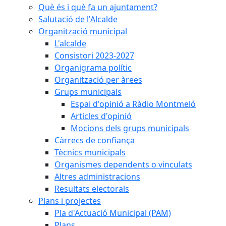
Què és i què fa un ajuntament?
Salutació de l'Alcalde
Organització municipal
L'alcalde
Consistori 2023-2027
Organigrama polític
Organització per àrees
Grups municipals
Espai d'opinió a Ràdio Montmeló
Articles d'opinió
Mocions dels grups municipals
Càrrecs de confiança
Tècnics municipals
Organismes dependents o vinculats
Altres administracions
Resultats electorals
Plans i projectes
Pla d'Actuació Municipal (PAM)
Plans