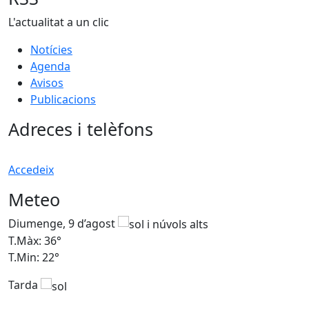
L'actualitat a un clic
Notícies
Agenda
Avisos
Publicacions
Adreces i telèfons
Accedeix
Meteo
Diumenge, 9 d’agost
D
T.Màx: 36°
T
T.Min: 22°
T
Tarda
T