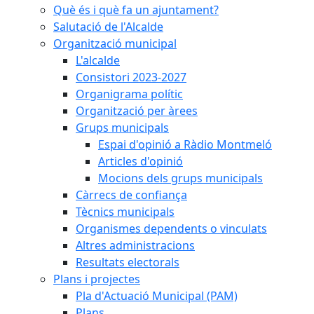
Què és i què fa un ajuntament?
Salutació de l'Alcalde
Organització municipal
L'alcalde
Consistori 2023-2027
Organigrama polític
Organització per àrees
Grups municipals
Espai d'opinió a Ràdio Montmeló
Articles d'opinió
Mocions dels grups municipals
Càrrecs de confiança
Tècnics municipals
Organismes dependents o vinculats
Altres administracions
Resultats electorals
Plans i projectes
Pla d'Actuació Municipal (PAM)
Plans