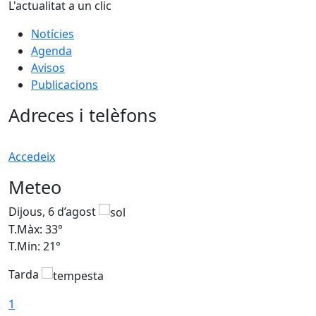
L'actualitat a un clic
Notícies
Agenda
Avisos
Publicacions
Adreces i telèfons
Accedeix
Meteo
Dijous, 6 d’agost
D
T.Màx: 33°
T
T.Min: 21°
T
Tarda
T
1