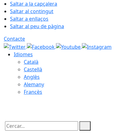
Saltar a la capçalera
Saltar al contingut
Saltar a enllaços
Saltar al peu de pàgina
Contacte
Idiomes
Català
Castellà
Anglès
Alemany
Francès
06.08.2026 | 22:07
Cercar: