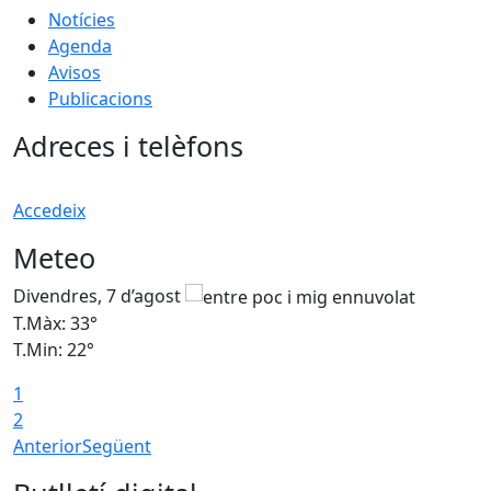
Notícies
Agenda
Avisos
Publicacions
Adreces i telèfons
Accedeix
Meteo
Divendres, 7 d’agost
D
T.Màx: 33°
T
T.Min: 22°
T
1
2
Anterior
Següent