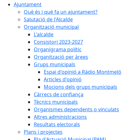
Ajuntament
Què és i què fa un ajuntament?
Salutació de l'Alcalde
Organització municipal
L'alcalde
Consistori 2023-2027
Organigrama polític
Organització per àrees
Grups municipals
Espai d'opinió a Ràdio Montmeló
Articles d'opinió
Mocions dels grups municipals
Càrrecs de confiança
Tècnics municipals
Organismes dependents o vinculats
Altres administracions
Resultats electorals
Plans i projectes
Pla d'Actuació Municipal (PAM)