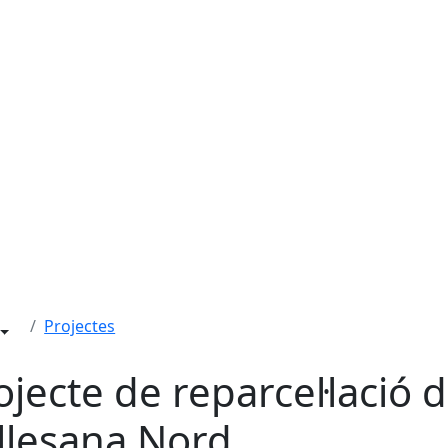
Projectes
ojecte de reparcel·lació d
llesana Nord