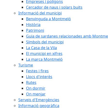
Empreses i polígons
Cercador de naus i solars buits
Informació del municipi
Benvinguda a Montmeló
Història
Patrimoni
Guia de sardanes relacionades amb Montme
Símbols del municipi
La Casa de la Vila
El municipi en xifres
La marca Montmeló
Turisme
Festes i fires
Llocs d'interès
Rutes
On dormir
On menjar
Serveis d'Emergències
Informació geogràfica