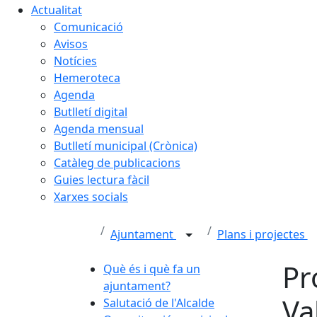
Actualitat
Comunicació
Avisos
Notícies
Hemeroteca
Agenda
Butlletí digital
Agenda mensual
Butlletí municipal (Crònica)
Catàleg de publicacions
Guies lectura fàcil
Xarxes socials
Ajuntament
Plans i projectes
Pr
Què és i què fa un
ajuntament?
Va
Salutació de l'Alcalde