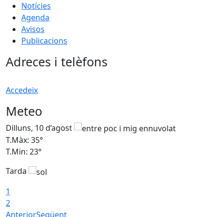
Notícies
Agenda
Avisos
Publicacions
Adreces i telèfons
Accedeix
Meteo
Dilluns, 10 d’agost
D
T.Màx: 35°
T
T.Min: 23°
T
Tarda
T
1
2
Anterior
Següent