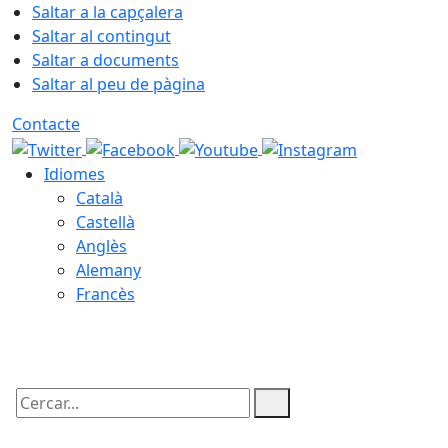
Saltar a la capçalera
Saltar al contingut
Saltar a documents
Saltar al peu de pàgina
Contacte
Idiomes
Català
Castellà
Anglès
Alemany
Francès
09.08.2026 | 13:55
Cercar: