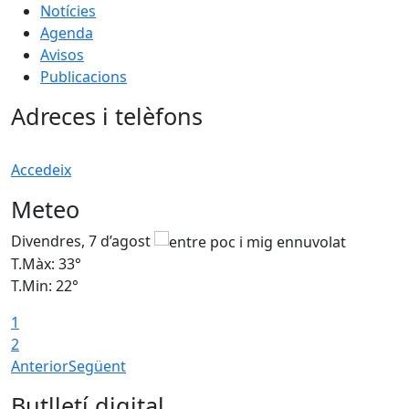
Notícies
Agenda
Avisos
Publicacions
Adreces i telèfons
Accedeix
Meteo
Divendres, 7 d’agost
D
T.Màx: 33°
T
T.Min: 22°
T
1
2
Anterior
Següent
Butlletí digital