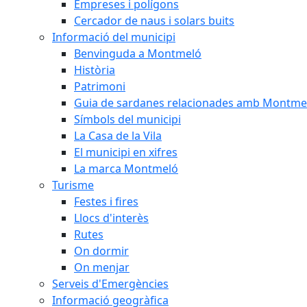
Empreses i polígons
Cercador de naus i solars buits
Informació del municipi
Benvinguda a Montmeló
Història
Patrimoni
Guia de sardanes relacionades amb Montme
Símbols del municipi
La Casa de la Vila
El municipi en xifres
La marca Montmeló
Turisme
Festes i fires
Llocs d'interès
Rutes
On dormir
On menjar
Serveis d'Emergències
Informació geogràfica