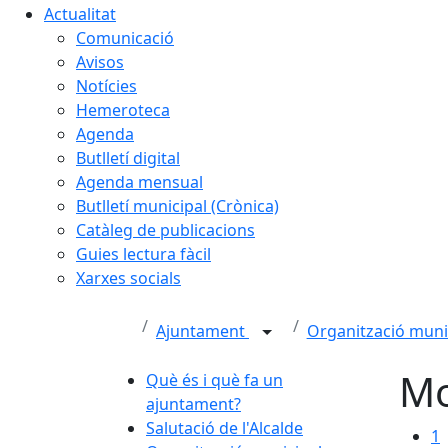
Actualitat
Comunicació
Avisos
Notícies
Hemeroteca
Agenda
Butlletí digital
Agenda mensual
Butlletí municipal (Crònica)
Catàleg de publicacions
Guies lectura fàcil
Xarxes socials
Ajuntament
Organització muni
Mo
Què és i què fa un
ajuntament?
Salutació de l'Alcalde
1