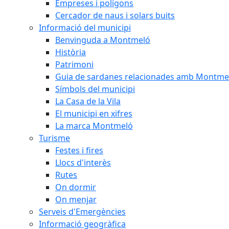
Empreses i polígons
Cercador de naus i solars buits
Informació del municipi
Benvinguda a Montmeló
Història
Patrimoni
Guia de sardanes relacionades amb Montme
Símbols del municipi
La Casa de la Vila
El municipi en xifres
La marca Montmeló
Turisme
Festes i fires
Llocs d'interès
Rutes
On dormir
On menjar
Serveis d'Emergències
Informació geogràfica