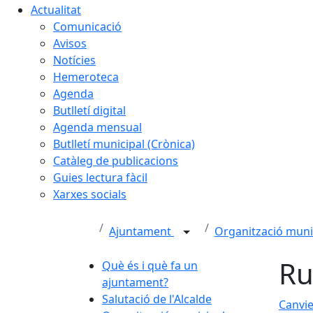
Actualitat
Comunicació
Avisos
Notícies
Hemeroteca
Agenda
Butlletí digital
Agenda mensual
Butlletí municipal (Crònica)
Catàleg de publicacions
Guies lectura fàcil
Xarxes socials
Ajuntament
Organització muni
Ru
Què és i què fa un
ajuntament?
Salutació de l'Alcalde
Canvi