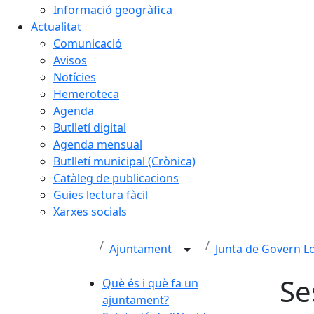
Informació geogràfica
Actualitat
Comunicació
Avisos
Notícies
Hemeroteca
Agenda
Butlletí digital
Agenda mensual
Butlletí municipal (Crònica)
Catàleg de publicacions
Guies lectura fàcil
Xarxes socials
Ajuntament
Junta de Govern L
Se
Què és i què fa un
ajuntament?