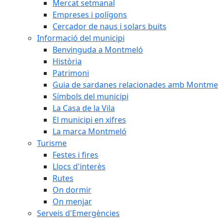
Mercat setmanal
Empreses i polígons
Cercador de naus i solars buits
Informació del municipi
Benvinguda a Montmeló
Història
Patrimoni
Guia de sardanes relacionades amb Montme
Símbols del municipi
La Casa de la Vila
El municipi en xifres
La marca Montmeló
Turisme
Festes i fires
Llocs d'interès
Rutes
On dormir
On menjar
Serveis d'Emergències