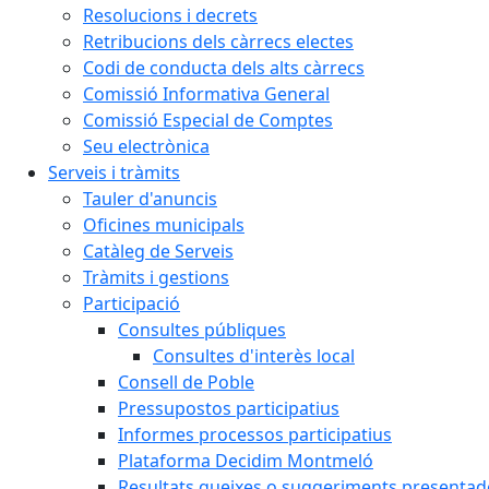
Resolucions i decrets
Retribucions dels càrrecs electes
Codi de conducta dels alts càrrecs
Comissió Informativa General
Comissió Especial de Comptes
Seu electrònica
Serveis i tràmits
Tauler d'anuncis
Oficines municipals
Catàleg de Serveis
Tràmits i gestions
Participació
Consultes públiques
Consultes d'interès local
Consell de Poble
Pressupostos participatius
Informes processos participatius
Plataforma Decidim Montmeló
Resultats queixes o suggeriments presentad