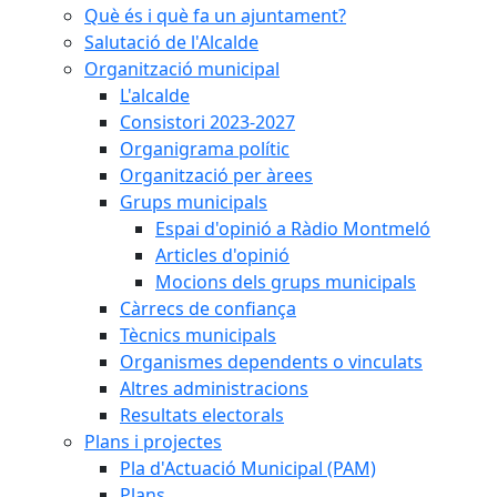
Què és i què fa un ajuntament?
Salutació de l'Alcalde
Organització municipal
L'alcalde
Consistori 2023-2027
Organigrama polític
Organització per àrees
Grups municipals
Espai d'opinió a Ràdio Montmeló
Articles d'opinió
Mocions dels grups municipals
Càrrecs de confiança
Tècnics municipals
Organismes dependents o vinculats
Altres administracions
Resultats electorals
Plans i projectes
Pla d'Actuació Municipal (PAM)
Plans