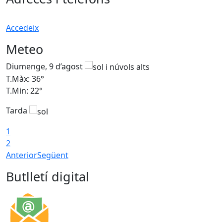
Accedeix
Meteo
Diumenge, 9 d’agost
D
T.Màx: 36°
T
T.Min: 22°
T
Tarda
T
1
2
Anterior
Següent
Butlletí digital