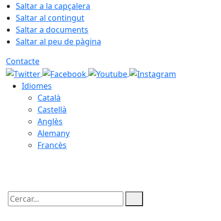
Saltar a la capçalera
Saltar al contingut
Saltar a documents
Saltar al peu de pàgina
Contacte
Idiomes
Català
Castellà
Anglès
Alemany
Francès
07.08.2026 | 14:31
Cercar: