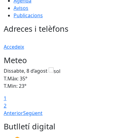
Agenda
Avisos
Publicacions
Adreces i telèfons
Accedeix
Meteo
Dissabte, 8 d’agost
D
T.Màx: 35°
T
T.Min: 23°
T
1
2
Anterior
Següent
Butlletí digital