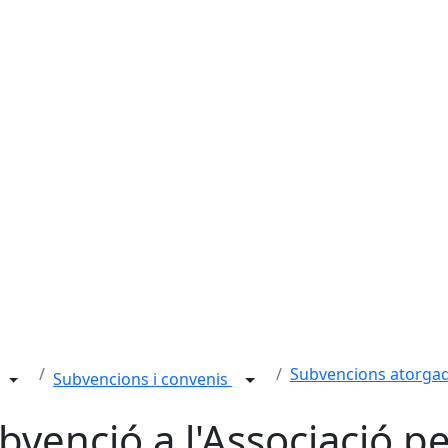
Subvencions atorga
Subvencions i convenis
bvenció a l'Associació p