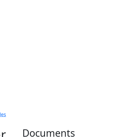
des
er
Documents