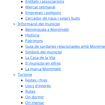
Entitats i associacions
Mercat setmanal
Empreses i polígons
Cercador de naus i solars buits
Informació del municipi
Benvinguda a Montmeló
Història
Patrimoni
Guia de sardanes relacionades amb Montme
Símbols del municipi
La Casa de la Vila
El municipi en xifres
La marca Montmeló
Turisme
Festes i fires
Llocs d'interès
Rutes
On dormir
On menjar