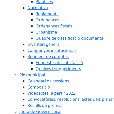
Plantilles
Normativa
Reglaments
Ordenances
Ordenances fiscals
Urbanisme
Quadre de classificació documental
Inventari general
Campanyes institucionals
Retiment de comptes
Enquestes de satisfacció
Queixes i suggeriments
Ple municipal
Calendari de sessions
Composició
Videoactes (a partir 2022)
Convocatòries, resolucions, actes dels plens 
Reculls de premsa
Junta de Govern Local