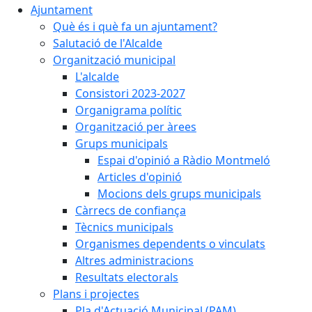
Ajuntament
Què és i què fa un ajuntament?
Salutació de l'Alcalde
Organització municipal
L'alcalde
Consistori 2023-2027
Organigrama polític
Organització per àrees
Grups municipals
Espai d'opinió a Ràdio Montmeló
Articles d'opinió
Mocions dels grups municipals
Càrrecs de confiança
Tècnics municipals
Organismes dependents o vinculats
Altres administracions
Resultats electorals
Plans i projectes
Pla d'Actuació Municipal (PAM)