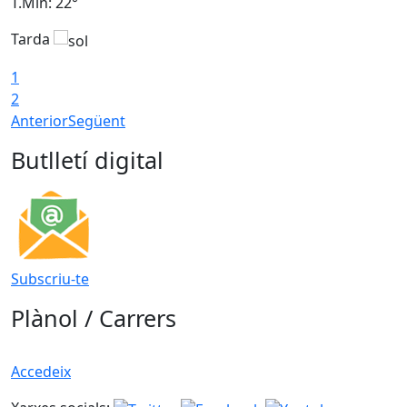
T.Min: 22°
T
Tarda
T
1
2
Anterior
Següent
Butlletí digital
Subscriu-te
Plànol / Carrers
Accedeix