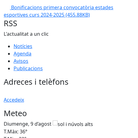
Bonificacions primera convocatòria estades
esportives curs 2024-2025
(455.88KB)
RSS
L'actualitat a un clic
Notícies
Agenda
Avisos
Publicacions
Adreces i telèfons
Accedeix
Meteo
Diumenge, 9 d’agost
D
T.Màx: 36°
T