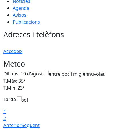
Notícies
Agenda
Avisos
Publicacions
Adreces i telèfons
Accedeix
Meteo
Dilluns, 10 d’agost
D
T.Màx: 35°
T
T.Min: 23°
T
Tarda
T
1
2
Anterior
Següent