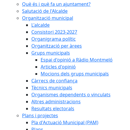
Què és i què fa un ajuntament?
Salutació de l'Alcalde
Organització municipal
L'alcalde
Consistori 2023-2027
Organigrama polític
Organització per àrees
Grups municipals
Espai d'opinió a Ràdio Montmeló
Articles d'opinió
Mocions dels grups municipals
Càrrecs de confiança
Tècnics municipals
Organismes dependents o vinculats
Altres administracions
Resultats electorals
Plans i projectes
Pla d'Actuació Municipal (PAM)
Plans