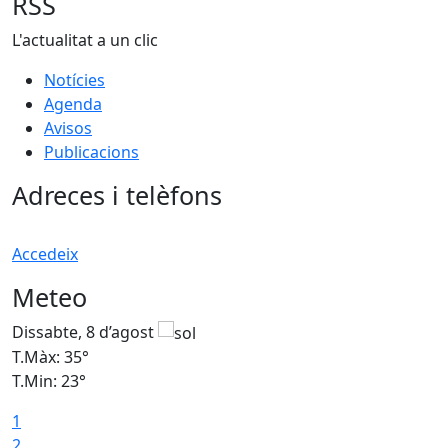
RSS
L'actualitat a un clic
Notícies
Agenda
Avisos
Publicacions
Adreces i telèfons
Accedeix
Meteo
Dissabte, 8 d’agost
D
T.Màx: 35°
T
T.Min: 23°
T
1
2