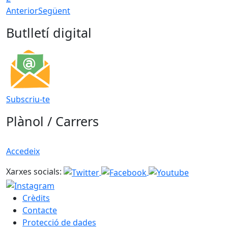
Anterior
Següent
Butlletí digital
Subscriu-te
Plànol / Carrers
Accedeix
Xarxes socials:
Crèdits
Contacte
Protecció de dades