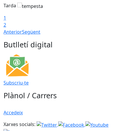
Tarda
T
1
2
Anterior
Següent
Butlletí digital
Subscriu-te
Plànol / Carrers
Accedeix
Xarxes socials: