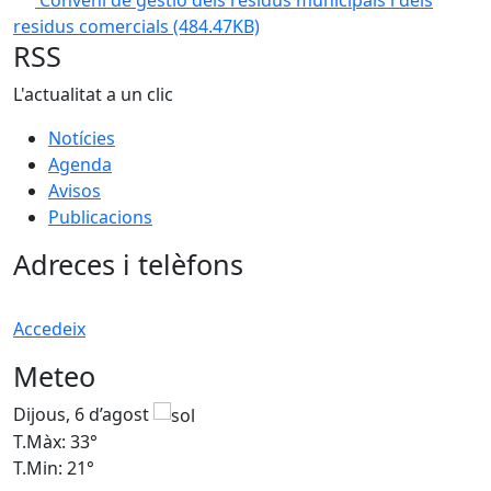
residus comercials
(484.47KB)
RSS
L'actualitat a un clic
Notícies
Agenda
Avisos
Publicacions
Adreces i telèfons
Accedeix
Meteo
Dijous, 6 d’agost
D
T.Màx: 33°
T
T.Min: 21°
T