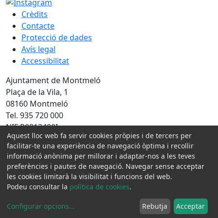
Crèdits
Contacte
Protecció de dades
Avís legal
Accessibilitat
Ajuntament de Montmeló
Plaça de la Vila, 1
08160 Montmeló
Tel. 935 720 000
NIF P0813400I
Aquest lloc web fa servir cookies pròpies i de tercers per
Amb la col·laboració de:
facilitar-te una experiència de navegació òptima i recollir
informació anònima per millorar i adaptar-nos a les teves
preferències i pautes de navegació. Navegar sense acceptar
les cookies limitarà la visibilitat i funcions del web.
Podeu consultar la
política de cookies
.
Configurar opcions
...
Rebutja
Acceptar