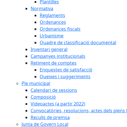
Plantilles
Normativa
Reglaments
Ordenances
Ordenances fiscals
Urbanisme
Quadre de classificació documental
Inventari general
Campanyes institucionals
Retiment de comptes
Enquestes de satisfacció
Queixes i suggeriments
Ple municipal
Calendari de sessions
Composició
Videoactes (a partir 2022)
Convocatòries, resolucions, actes dels plens 
Reculls de premsa
Junta de Govern Local