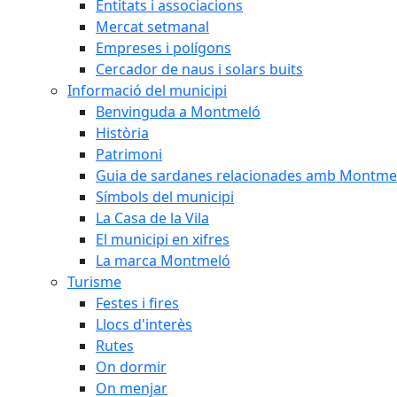
Entitats i associacions
Mercat setmanal
Empreses i polígons
Cercador de naus i solars buits
Informació del municipi
Benvinguda a Montmeló
Història
Patrimoni
Guia de sardanes relacionades amb Montme
Símbols del municipi
La Casa de la Vila
El municipi en xifres
La marca Montmeló
Turisme
Festes i fires
Llocs d'interès
Rutes
On dormir
On menjar