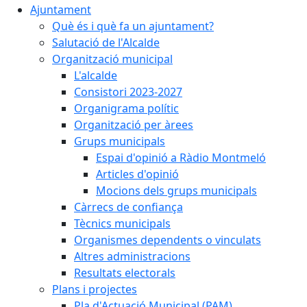
Ajuntament
Què és i què fa un ajuntament?
Salutació de l'Alcalde
Organització municipal
L'alcalde
Consistori 2023-2027
Organigrama polític
Organització per àrees
Grups municipals
Espai d'opinió a Ràdio Montmeló
Articles d'opinió
Mocions dels grups municipals
Càrrecs de confiança
Tècnics municipals
Organismes dependents o vinculats
Altres administracions
Resultats electorals
Plans i projectes
Pla d'Actuació Municipal (PAM)