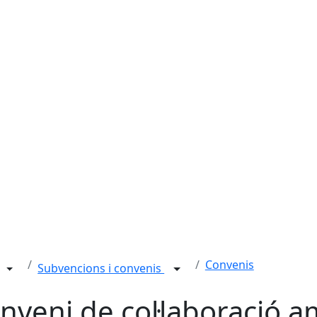
Convenis
Subvencions i convenis
nveni de col·laboració 