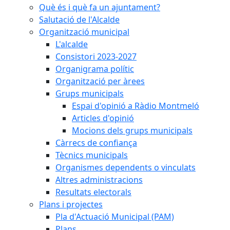
Què és i què fa un ajuntament?
Salutació de l'Alcalde
Organització municipal
L'alcalde
Consistori 2023-2027
Organigrama polític
Organització per àrees
Grups municipals
Espai d'opinió a Ràdio Montmeló
Articles d'opinió
Mocions dels grups municipals
Càrrecs de confiança
Tècnics municipals
Organismes dependents o vinculats
Altres administracions
Resultats electorals
Plans i projectes
Pla d'Actuació Municipal (PAM)
Plans