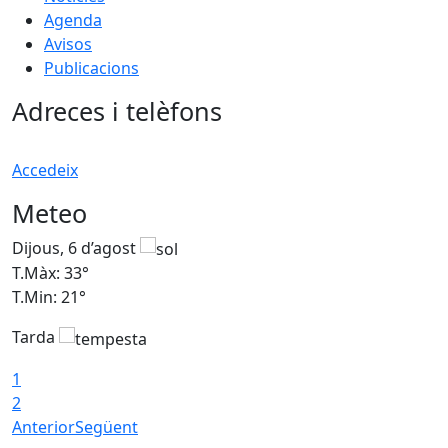
Agenda
Avisos
Publicacions
Adreces i telèfons
Accedeix
Meteo
Dijous, 6 d’agost
D
T.Màx: 33°
T
T.Min: 21°
T
Tarda
T
1
2
Anterior
Següent