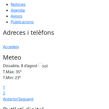
Notícies
Agenda
Avisos
Publicacions
Adreces i telèfons
Accedeix
Meteo
Dissabte, 8 d’agost
D
T.Màx: 35°
T
T.Min: 23°
T
1
2
Anterior
Següent