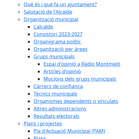
Què és i què fa un ajuntament?
Salutació de l'Alcalde
Organització municipal
L'alcalde
Consistori 2023-2027
Organigrama polític
Organització per àrees
Grups municipals
Espai d'opinió a Ràdio Montmeló
Articles d'opinió
Mocions dels grups municipals
Càrrecs de confiança
Tècnics municipals
Organismes dependents o vinculats
Altres administracions
Resultats electorals
Plans i projectes
Pla d'Actuació Municipal (PAM)
Plans