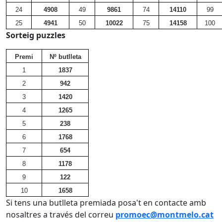
24
4908
49
9861
74
14110
99
25
4941
50
10022
75
14158
100
Sorteig puzzles
Premi
Nº butlleta
1
1837
2
942
3
1420
4
1265
5
238
6
1768
7
654
8
1178
9
122
10
1658
Si tens una butlleta premiada posa't en contacte amb
nosaltres a través del correu
promoec@montmelo.cat