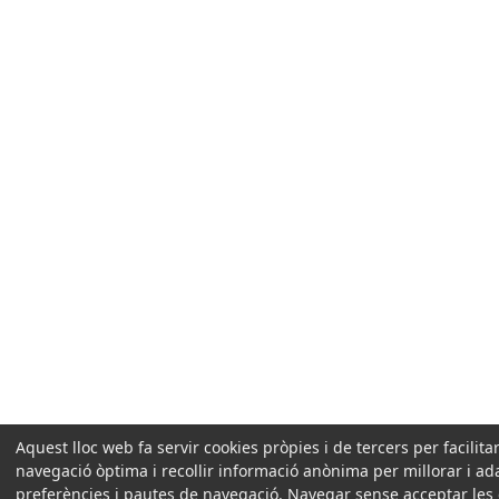
Aquest lloc web fa servir cookies pròpies i de tercers per facilit
navegació òptima i recollir informació anònima per millorar i ad
preferències i pautes de navegació. Navegar sense acceptar les coo