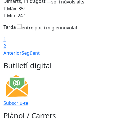
Dimarts, 11 d’agost
D
T.Màx: 35°
T
T.Min: 24°
T
Tarda
T
1
2
Anterior
Següent
Butlletí digital
Subscriu-te
Plànol / Carrers