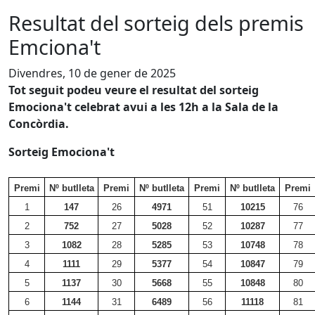
Resultat del sorteig dels premis
Emciona't
Divendres, 10 de gener de 2025
Tot seguit podeu veure el resultat del sorteig
Emociona't celebrat avui a les 12h a la Sala de la
Concòrdia.
Sorteig Emociona't
Premi
Nº butlleta
Premi
Nº butlleta
Premi
Nº butlleta
Premi
1
147
26
4971
51
10215
76
2
752
27
5028
52
10287
77
3
1082
28
5285
53
10748
78
4
1111
29
5377
54
10847
79
5
1137
30
5668
55
10848
80
6
1144
31
6489
56
11118
81