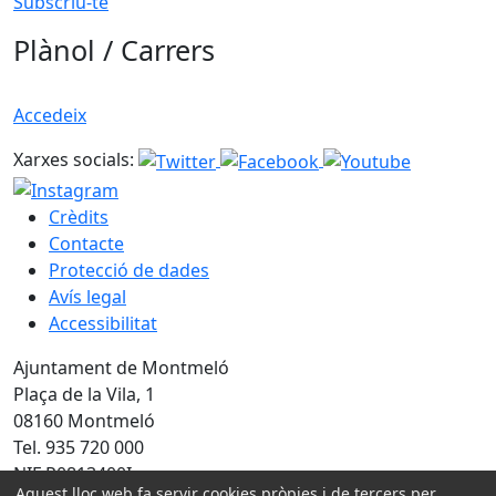
Subscriu-te
Plànol / Carrers
Accedeix
Xarxes socials:
Crèdits
Contacte
Protecció de dades
Avís legal
Accessibilitat
Ajuntament de Montmeló
Plaça de la Vila, 1
08160 Montmeló
Tel. 935 720 000
NIF P0813400I
Aquest lloc web fa servir cookies pròpies i de tercers per