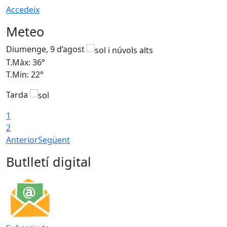
Accedeix
Meteo
Diumenge, 9 d’agost
D
T.Màx: 36°
T
T.Min: 22°
T
Tarda
T
1
2
Anterior
Següent
Butlletí digital