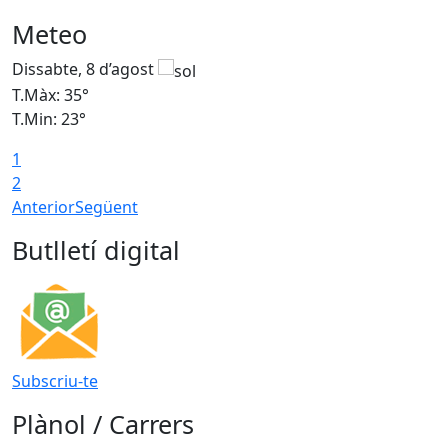
Meteo
Dissabte, 8 d’agost
D
T.Màx: 35°
T
T.Min: 23°
T
1
2
Anterior
Següent
Butlletí digital
Subscriu-te
Plànol / Carrers