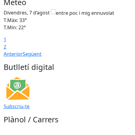
Meteo
Divendres, 7 d’agost
D
T.Màx: 33°
T
T.Min: 22°
T
1
2
Anterior
Següent
Butlletí digital
Subscriu-te
Plànol / Carrers