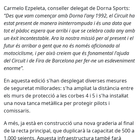
Carmelo Ezpeleta, conseller delegat de Dorna Sports:
“Des que vam començar amb Dorna l'any 1992, el Circuit ha
estat present de manera ininterrompuda i és una data que
tot el pàdoc espera que arribi i que se celebra cada any amb
un èxit incontestable. Ara la nostra missió per al present i el
futur és arribar a gent que no és només aficionada al
motociclisme, i per això creiem que és fonamental l'ajuda
del Circuit i de Fira de Barcelona per fer-ne un esdeveniment
enorme”.
En aquesta edició s'han desplegat diverses mesures
de seguretat millorades: s'ha ampliat la distància entre
els murs de protecció a les corbes 4 i 5 i s'ha instal·lat
una nova tanca metàl·lica per protegir pilots i
comissaris.
A més, ja està en construcció una nova graderia al final
de la recta principal, que duplicarà la capacitat de 500 a
1.000 seients. Aquesta infraestructura també farà