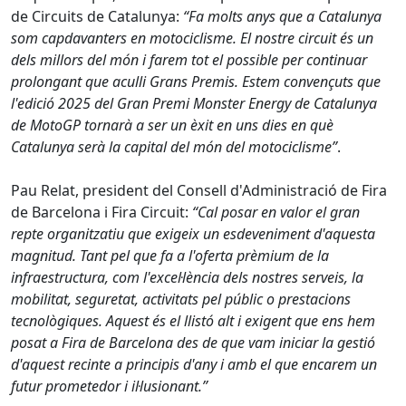
de Circuits de Catalunya:
“Fa molts anys que a Catalunya
som capdavanters en motociclisme. El nostre circuit és un
dels millors del món i farem tot el possible per continuar
prolongant que aculli Grans Premis. Estem convençuts que
l'edició 2025 del Gran Premi Monster Energy de Catalunya
de MotoGP tornarà a ser un èxit en uns dies en què
Catalunya serà la capital del món del motociclisme”
.
Pau Relat, president del Consell d'Administració de Fira
de Barcelona i Fira Circuit:
“Cal posar en valor el gran
repte organitzatiu que exigeix un esdeveniment d'aquesta
magnitud. Tant pel que fa a l'oferta prèmium de la
infraestructura, com l'excel·lència dels nostres serveis, la
mobilitat, seguretat, activitats pel públic o prestacions
tecnològiques. Aquest és el llistó alt i exigent que ens hem
posat a Fira de Barcelona des de que vam iniciar la gestió
d'aquest recinte a principis d'any i amb el que encarem un
futur prometedor i il·lusionant.”