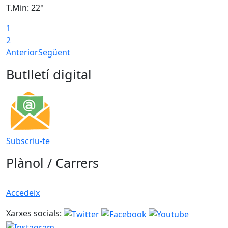
T.Min: 22°
T
1
2
Anterior
Següent
Butlletí digital
Subscriu-te
Plànol / Carrers
Accedeix
Xarxes socials: