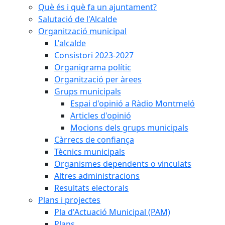
Què és i què fa un ajuntament?
Salutació de l'Alcalde
Organització municipal
L'alcalde
Consistori 2023-2027
Organigrama polític
Organització per àrees
Grups municipals
Espai d'opinió a Ràdio Montmeló
Articles d'opinió
Mocions dels grups municipals
Càrrecs de confiança
Tècnics municipals
Organismes dependents o vinculats
Altres administracions
Resultats electorals
Plans i projectes
Pla d'Actuació Municipal (PAM)
Plans