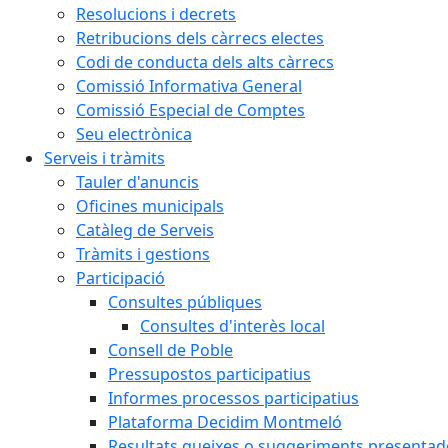
Resolucions i decrets
Retribucions dels càrrecs electes
Codi de conducta dels alts càrrecs
Comissió Informativa General
Comissió Especial de Comptes
Seu electrònica
Serveis i tràmits
Tauler d'anuncis
Oficines municipals
Catàleg de Serveis
Tràmits i gestions
Participació
Consultes públiques
Consultes d'interès local
Consell de Poble
Pressupostos participatius
Informes processos participatius
Plataforma Decidim Montmeló
Resultats queixes o suggeriments presentad