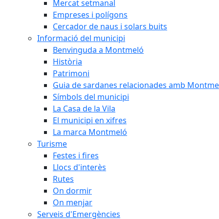
Mercat setmanal
Empreses i polígons
Cercador de naus i solars buits
Informació del municipi
Benvinguda a Montmeló
Història
Patrimoni
Guia de sardanes relacionades amb Montme
Símbols del municipi
La Casa de la Vila
El municipi en xifres
La marca Montmeló
Turisme
Festes i fires
Llocs d'interès
Rutes
On dormir
On menjar
Serveis d'Emergències