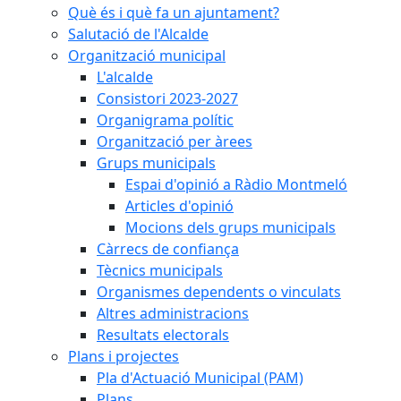
Què és i què fa un ajuntament?
Salutació de l'Alcalde
Organització municipal
L'alcalde
Consistori 2023-2027
Organigrama polític
Organització per àrees
Grups municipals
Espai d'opinió a Ràdio Montmeló
Articles d'opinió
Mocions dels grups municipals
Càrrecs de confiança
Tècnics municipals
Organismes dependents o vinculats
Altres administracions
Resultats electorals
Plans i projectes
Pla d'Actuació Municipal (PAM)
Plans