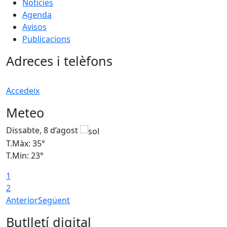
Notícies
Agenda
Avisos
Publicacions
Adreces i telèfons
Accedeix
Meteo
Dissabte, 8 d’agost
D
T.Màx: 35°
T
T.Min: 23°
T
1
2
Anterior
Següent
Butlletí digital