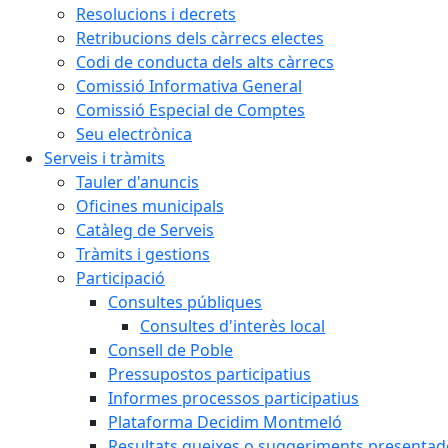
Resolucions i decrets
Retribucions dels càrrecs electes
Codi de conducta dels alts càrrecs
Comissió Informativa General
Comissió Especial de Comptes
Seu electrònica
Serveis i tràmits
Tauler d'anuncis
Oficines municipals
Catàleg de Serveis
Tràmits i gestions
Participació
Consultes públiques
Consultes d'interès local
Consell de Poble
Pressupostos participatius
Informes processos participatius
Plataforma Decidim Montmeló
Resultats queixes o suggeriments presentad