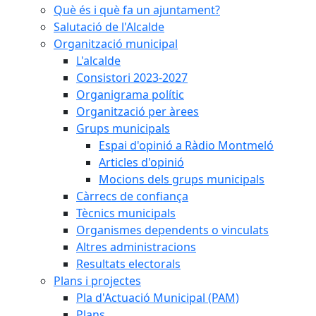
Què és i què fa un ajuntament?
Salutació de l'Alcalde
Organització municipal
L'alcalde
Consistori 2023-2027
Organigrama polític
Organització per àrees
Grups municipals
Espai d'opinió a Ràdio Montmeló
Articles d'opinió
Mocions dels grups municipals
Càrrecs de confiança
Tècnics municipals
Organismes dependents o vinculats
Altres administracions
Resultats electorals
Plans i projectes
Pla d'Actuació Municipal (PAM)
Plans