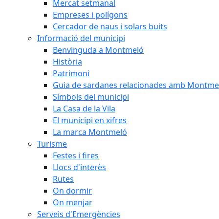
Mercat setmanal
Empreses i polígons
Cercador de naus i solars buits
Informació del municipi
Benvinguda a Montmeló
Història
Patrimoni
Guia de sardanes relacionades amb Montme
Símbols del municipi
La Casa de la Vila
El municipi en xifres
La marca Montmeló
Turisme
Festes i fires
Llocs d'interès
Rutes
On dormir
On menjar
Serveis d'Emergències