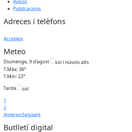
Avisos
Publicacions
Adreces i telèfons
Accedeix
Meteo
Diumenge, 9 d’agost
D
T.Màx: 36°
T
T.Min: 22°
T
Tarda
T
1
2
Anterior
Següent
Butlletí digital